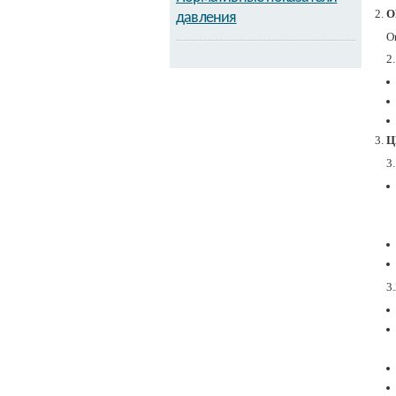
О
давления
О
2
Ц
3
3