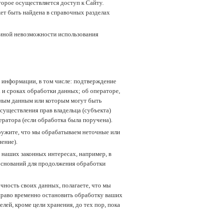
торое осуществляется доступ к Сайту.
жет быть найдена в справочных разделах
чиной невозможности использования
 информации, в том числе: подтверждение
и сроках обработки данных; об операторе,
ьным данным или которым могут быть
уществления прав владельца (субъекта)
ратора (если обработка была поручена).
ружите, что мы обрабатываем неточные или
ение).
 наших законных интересах, например, в
 оснований для продолжения обработки
чность своих данных, полагаете, что мы
 право временно остановить обработку ваших
лей, кроме цели хранения, до тех пор, пока