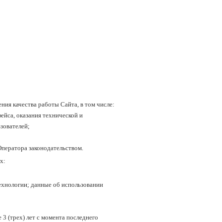
ния качества работы Сайта, в том числе:
ейса, оказания технической и
зователей;
ператора законодательством.
х:
ехнологии; данные об использовании
3 (трех) лет с момента последнего