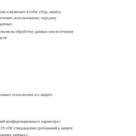
е и включает в себя: сбор, запись,
лечение, использование, передачу
данных.
гласия на обработку данных или истечения
ств.
онных технологиях и о защите
ений конфиденциального характера»;
119 «Об утверждении требований к защите
альных данных»;