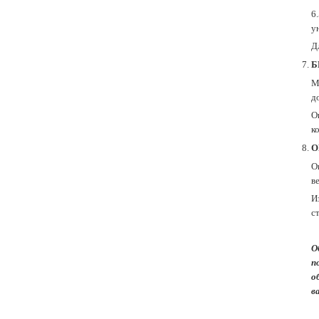
6
у
Д
Б
М
д
О
к
О
О
в
И
с
О
п
о
в