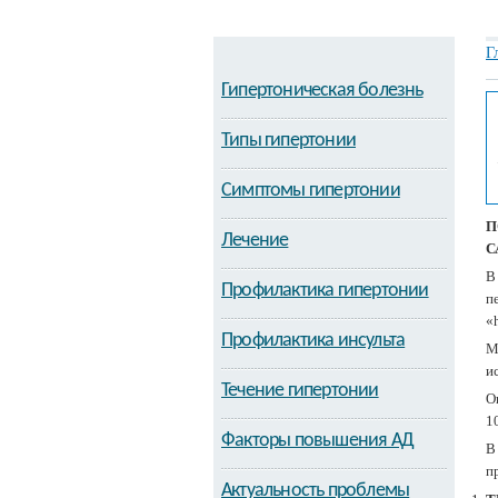
Г
Гипертоническая болезнь
Типы гипертонии
Симптомы гипертонии
П
Лечение
С
В
Профилактика гипертонии
п
«
Профилактика инсульта
М
и
Течение гипертонии
О
1
Факторы повышения АД
В
п
Актуальность проблемы