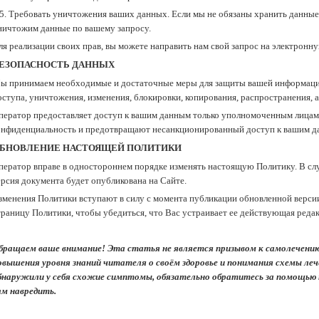
.5. Требовать уничтожения ваших данных. Если мы не обязаны хранить данные 
ничтожим данные по вашему запросу.
ля реализации своих прав, вы можете направить нам свой запрос на электронн
ЕЗОПАСНОСТЬ ДАННЫХ
ы принимаем необходимые и достаточные меры для защиты вашей информации
оступа, уничтожения, изменения, блокировки, копирования, распространения, а
ператор предоставляет доступ к вашим данным только уполномоченным лицам
онфиденциальность и предотвращают несанкционированный доступ к вашим д
БНОВЛЕНИЕ НАСТОЯЩЕЙ ПОЛИТИКИ
ператор вправе в одностороннем порядке изменять настоящую Политику. В слу
ерсия документа будет опубликована на Сайте.
зменения Политики вступают в силу с момента публикации обновленной верс
траницу Политики, чтобы убедиться, что Вас устраивает ее действующая редак
бращаем ваше внимание! Эта статья не является призывом к самолечению.
овышения уровня знаний читателя о своём здоровье и понимания схемы леч
бнаружили у себя схожие симптомы, обязательно обратитесь за помощью
ам навредить.