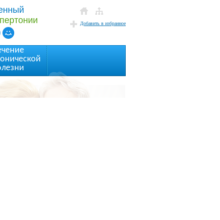
щенный
пертонии
Добавить в избранное
ечение
тонической
олезни