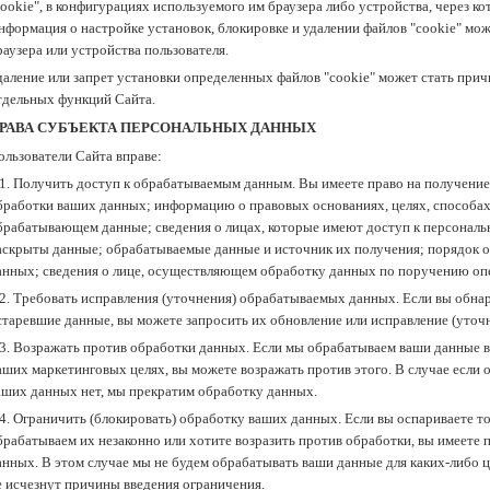
cookie", в конфигурациях используемого им браузера либо устройства, через ко
нформация о настройке установок, блокировке и удалении файлов "cookie" мо
раузера или устройства пользователя.
даление или запрет установки определенных файлов "cookie" может стать при
тдельных функций Сайта.
РАВА СУБЪЕКТА ПЕРСОНАЛЬНЫХ ДАННЫХ
ользователи Сайта вправе:
.1. Получить доступ к обрабатываемым данным. Вы имеете право на получение
бработки ваших данных; информацию о правовых основаниях, целях, способах 
брабатывающем данные; сведения о лицах, которые имеют доступ к персонал
аскрыты данные; обрабатываемые данные и источник их получения; порядок ос
анных; сведения о лице, осуществляющем обработку данных по поручению опе
.2. Требовать исправления (уточнения) обрабатываемых данных. Если вы обна
старевшие данные, вы можете запросить их обновление или исправление (уточн
.3. Возражать против обработки данных. Если мы обрабатываем ваши данные в
аших маркетинговых целях, вы можете возражать против этого. В случае если
аших данных нет, мы прекратим обработку данных.
.4. Ограничить (блокировать) обработку ваших данных. Если вы оспариваете то
брабатываем их незаконно или хотите возразить против обработки, вы имеете
анных. В этом случае мы не будем обрабатывать ваши данные для каких-либо це
е исчезнут причины введения ограничения.