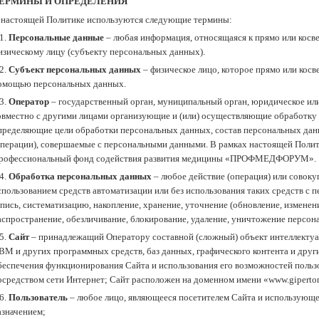
ЕРМИНЫ И ОПРЕДЕЛЕНИЯ
 настоящей Политике используются следующие термины:
.1.
Персональные данные
– любая информация, относящаяся к прямо или косв
изическому лицу (субъекту персональных данных).
.2.
Субъект персональных данных
– физическое лицо, которое прямо или косв
омощью персональных данных.
.3.
Оператор
– государственный орган, муниципальный орган, юридическое или
овместно с другими лицами организующие и (или) осуществляющие обработку 
пределяющие цели обработки персональных данных, состав персональных дан
операции), совершаемые с персональными данными. В рамках настоящей Поли
рофессиональный фонд содействия развития медицины «ПРОФМЕДФОРУМ».
.4.
Обработка персональных данных
– любое действие (операция) или совоку
спользованием средств автоматизации или без использования таких средств с 
апись, систематизацию, накопление, хранение, уточнение (обновление, изменени
аспространение, обезличивание, блокирование, удаление, уничтожение персон
.5.
Сайт
– принадлежащий Оператору составной (сложный) объект интеллектуал
ВМ и других программных средств, баз данных, графического контента и друг
беспечения функционирования Сайта и использования его возможностей польз
осредством сети Интернет; Сайт расположен на доменном имени «www.gipertoni
.6.
Пользователь
– любое лицо, являющееся посетителем Сайта и использующее
азначением;