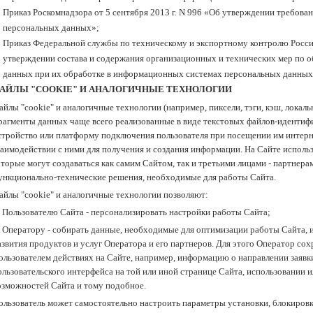
Приказ Роскомнадзора от 5 сентября 2013 г. N 996 «Об утверждении требова
персональных данных»;
Приказ Федеральной службы по техническому и экспортному контролю России 
утверждении состава и содержания организационных и технических мер по 
данных при их обработке в информационных системах персональных данных
АЙЛЫ "COOKIE" И АНАЛОГИЧНЫЕ ТЕХНОЛОГИИ
айлы "cookie" и аналогичные технологии (например, пиксели, тэги, кэш, локаль
рагменты данных чаще всего реализованные в виде текстовых файлов-идентиф
стройство или платформу подключения пользователя при посещении им интерне
заимодействии с ними для получения и создания информации. На Сайте исполь
оторые могут создаваться как самим Сайтом, так и третьими лицами - партне
ункционально-технические решения, необходимые для работы Сайта.
айлы "сookie" и аналогичные технологии позволяют:
) Пользователю Сайта - персонализировать настройки работы Сайта;
) Оператору - собирать данные, необходимые для оптимизации работы Сайта, и
азвития продуктов и услуг Оператора и его партнеров. Для этого Оператор с
ользователем действиях на Сайте, например, информацию о направлении заявк
ользовательского интерфейса на той или иной странице Сайта, использовании 
озможностей Сайта и тому подобное.
ользователь может самостоятельно настроить параметры установки, блокировки