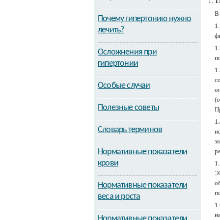
Т
В
Почему гипертонию нужно
1
лечить?
ф
1
Осложнения при
п
гипертонии
1
с
Особые случаи
о
(
Полезные советы
П
1
Словарь терминов
и
з
Нормативные показатели
р
крови
1
Э
о
Нормативные показатели
п
веса и роста
1
н
Нормативные показатели