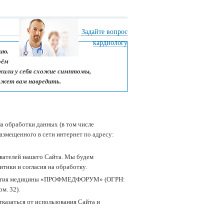
Задайте вопрос
кардиологу
ию.
оём
ужили у себя схожие симптомы,
ожет вам навредить.
а обработки данных (в том числе
размещенного в сети интернет по адресу:
вателей нашего Сайта. Мы будем
тики и согласия на обработку.
азвития медицины «ПРОФМЕДФОРУМ» (ОГРН:
ом. 32).
казаться от использования Сайта и