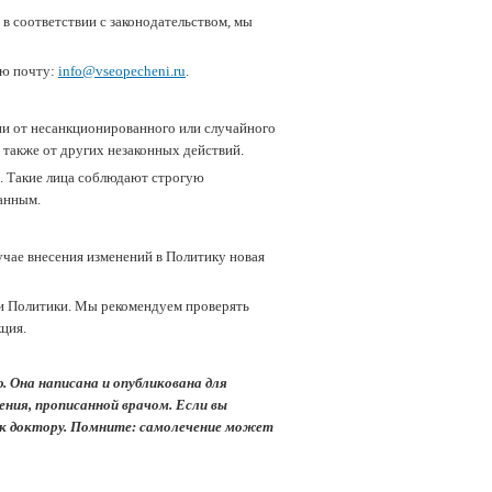
в соответствии с законодательством, мы
ую почту:
info@vseopecheni.ru
.
 от несанкционированного или случайного
 также от других незаконных действий.
. Такие лица соблюдают строгую
анным.
чае внесения изменений в Политику новая
ии Политики. Мы рекомендуем проверять
ция.
 Она написана и опубликована для
ения, прописанной врачом. Если вы
 к доктору. Помните: самолечение может