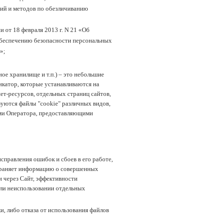
ний и методов по обезличиванию
от 18 февраля 2013 г. N 21 «Об
обеспечению безопасности персональных
»;
ное хранилище и т.п.) – это небольшие
икатор, которые устанавливаются на
т-ресурсов, отдельных страниц сайтов,
зуются файлы "cookie" различных видов,
рами Оператора, предоставляющими
справления ошибок и сбоев в его работе,
охраняет информацию о совершенных
и через Сайт, эффективности
или неиспользовании отдельных
, либо отказа от использования файлов