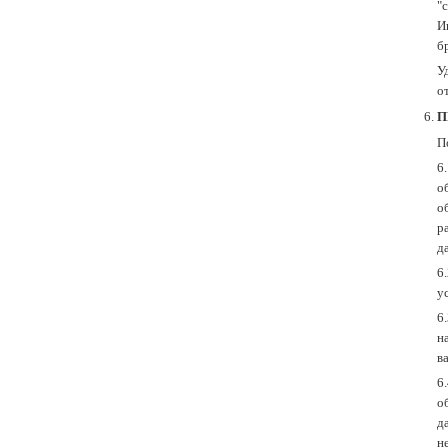
"
И
б
У
о
П
П
6
о
о
р
д
6
у
6
н
в
6
о
д
н