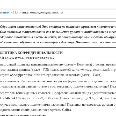
лавная
»
Политика конфиденциальности
Обращаем ваше внимание! Эта статья не является призывом к самолечен
Она написана и опубликована для повышения уровня знаний читателя о св
здоровье и понимания схемы лечения, прописанной врачом. Если вы обнар
обязательно обратитесь за помощью к доктору. Помните: самолечение м
ОЛИТИКА КОНФИДЕНЦИАЛЬНОСТИ
АЙТА «WWW.GIPERTONIA.INFO»
 настоящей политике конфиденциальности» (далее – Политика) описаны правил
ерсональных данных (далее – ПД) пользователей сайта «www.gipertonia.info», 
https:// www.gipertonia.info» его субдоменах, каталогах (далее – Сайт).
ы стремимся обеспечивать максимальную конфиденциальность данных пользо
спользовать ваши данные только в соответствии с положениями настоящей Поли
ператором ваших данных является: Профессиональный фонд содействия р
067746374376, адрес: 117279, г. Москва, Профсоюзная ул., д.93а, эт. 4, пом. 1, к
 случае несогласия с положениями настоящей Политики пользователь должен от
редоставления своих данных посредством Сайта.