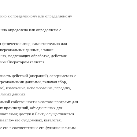
енно к определенному или определяемому
енно определено или определяемо с
 физическое лицо, самостоятельно или
персональных данных, а также
ных, подлежащих обработке, действия
тики Оператором является
пность действий (операций), совершаемых с
персональными данными, включая сбор,
е), извлечение, использование, передачу,
альных данных.
ьной собственности в составе программ для
их произведений, объединенных для
ователями; доступ к Сайту осуществляется
a.info» его субдоменах, каталогах.
 его в соответствии с его функциональным