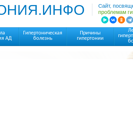
ОНИЯ.ИНФО
Сайт, посвя
проблемам ги
Л
ла
Гипертоническая
Причины
гипер
ия АД
болезнь
гипертонии
б